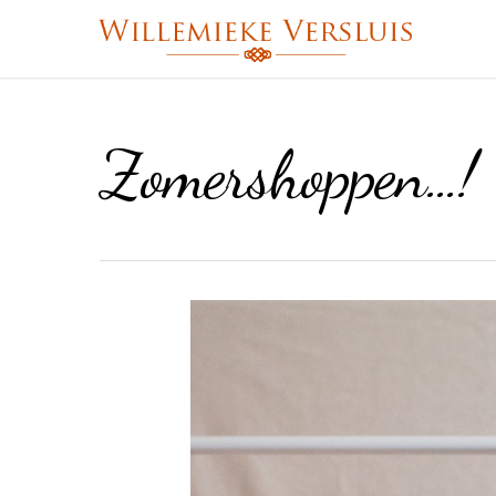
Zomershoppen…!